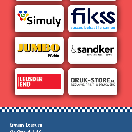
Kiwanis Leusden
P/a Slaperdijk 48